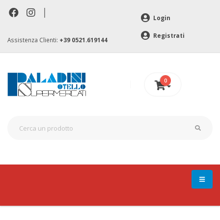
|
Login
Registrati
Assistenza Clienti:
+39 0521.619144
0
0 €