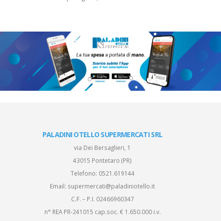
PALADINI OTELLO SUPERMERCATI SRL
via Dei Bersaglieri, 1
43015 Pontetaro (PR)
Telefono:
0521.619144
Email:
supermercati@paladiniotello.it
C.F. – P.I. 02466960347
n° REA PR-241015 cap.soc. € 1.650.000 i.v.