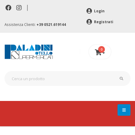
|
Login
Registrati
Assistenza Clienti:
+39 0521.619144
0
0 €