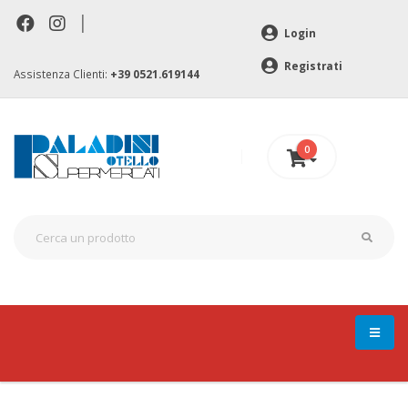
|
Login
Registrati
Assistenza Clienti:
+39 0521.619144
0
0 €