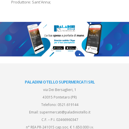
Produttore: Sant'Anna;
PALADINI OTELLO SUPERMERCATI SRL
via Dei Bersaglieri, 1
43015 Pontetaro (PR)
Telefono:
0521.619144
Email:
supermercati@paladiniotello.it
C.F. – P.I. 02466960347
n° REA PR-241015 cap.soc. € 1.650.000 i.v.