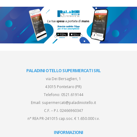
PALADINI OTELLO SUPERMERCATI SRL
via Dei Bersaglieri, 1
43015 Pontetaro (PR)
Telefono:
0521.619144
Email:
supermercati@paladiniotello.it
C.F. – P.I. 02466960347
n° REA PR-241015 cap.soc. € 1.650.000 i.v.
INFORMAZIONI