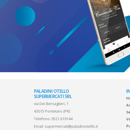
PALADINI OTELLO
I
SUPERMERCATI SRL
H
via Dei Bersaglieri, 1
A
43015 Pontetaro (PR)
Se
Telefono:
0521.619144
V
P
Email:
supermercati@paladiniotello.it