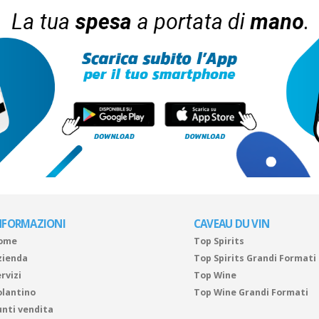
NFORMAZIONI
CAVEAU DU VIN
ome
Top Spirits
zienda
Top Spirits Grandi Formati
rvizi
Top Wine
olantino
Top Wine Grandi Formati
unti vendita