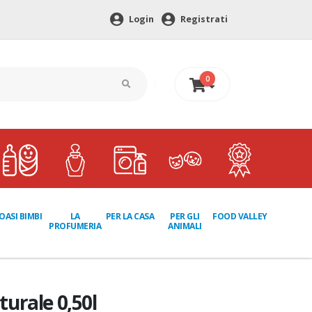
Login
Registrati
0
0 €
LA
PER GLI
OASI BIMBI
PER LA CASA
FOOD VALLEY
PROFUMERIA
ANIMALI
urale 0,50l