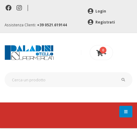
|
Login
Registrati
Assistenza Clienti:
+39 0521.619144
0
0 €