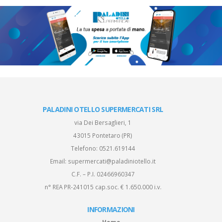
PALADINI OTELLO SUPERMERCATI SRL
via Dei Bersaglieri, 1
43015 Pontetaro (PR)
Telefono:
0521.619144
Email:
supermercati@paladiniotello.it
C.F. – P.I. 02466960347
n° REA PR-241015 cap.soc. € 1.650.000 i.v.
INFORMAZIONI