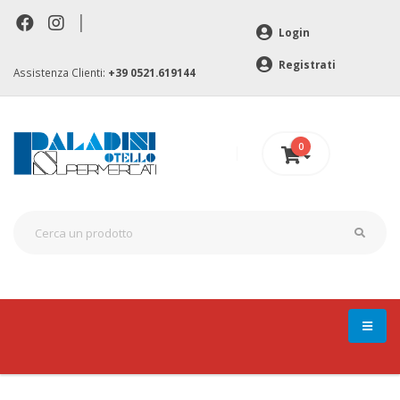
|
Login
Registrati
Assistenza Clienti:
+39 0521.619144
0
0 €