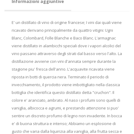
Informazioni aggiuntive
E' un distillato di vino di origine francese; I vini dai quali viene
ricavato derivano principalmente da quattro vitigni: Ugni
Blanc, Colombard, Folle Blanche e Baco Blanc. L'armagnac
viene distillato in alambicchi speciali dove i vapori alcolici del
vino passano attraverso degli strati dal basso verso l'alto. La
distillazione avviene con vini d'annata sempre durante la
stagione piu' fresca dell'anno. L'acquavite ricavata viene
riposta in botti di quercia nera. Terminato il periodo di
invecchiamento, il prodotto viene imbottigliato nella classica
bottiglia che identifica questo distillato detta "cruchon". Il
colore e' aranciato, ambrato. Al naso i profumi sono quelli di
vaniglia, albicocca e agrumi, e prestando attenzione si puo'
sentire un discreto profumo di legno non invadente. In bocca
e' di buona struttura e intenso; Abbiamo un esplosione di
gusto che varia dalla liquirizia alla vaniglia, alla frutta secca e