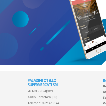
PALADINI OTELLO
I
SUPERMERCATI SRL
H
via Dei Bersaglieri, 1
A
43015 Pontetaro (PR)
Se
Telefono:
0521.619144
V