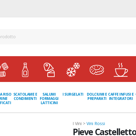
A RISO
SCATOLAME E
I SURGELATI
DOLCIUMI E
CAFFE INFUSI E
SALUMI
RINE
CONDIMENTI
PREPARATI
INTEGRATORI
FORMAGGI
FICATI
LATTICINI
I Vini >
Vini Rossi
Pieve Castelletto