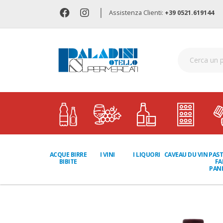
|
Assistenza Clienti:
+39 0521.619144
I LIQUORI
PAST
ACQUE BIRRE
I VINI
CAVEAU DU VIN
FA
BIBITE
PANI