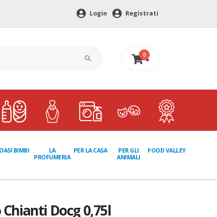
Login
Registrati
0
0 €
LA
PER GLI
OASI BIMBI
PER LA CASA
FOOD VALLEY
PROFUMERIA
ANIMALI
 Chianti Docg 0,75l