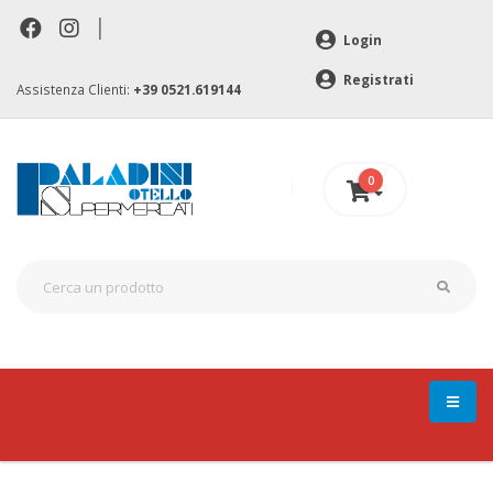
|
Login
Registrati
Assistenza Clienti:
+39 0521.619144
0
0 €