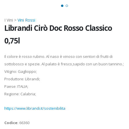
I Vini >
Vini Rossi
Librandi Cirò Doc Rosso Classico
0,75l
Il colore è rosso rubino. Al naso è vinoso con sentori di frutti di
sottobosco e spezie. Al palato è fresco,sapido con un buon tannino.;
Vitigno: Gaglioppo;
Produttore: Librandi;
Paese: ITALIA;
Regione: Calabria;
https://www.librandi.it/sostenibilita
Codice:
66360