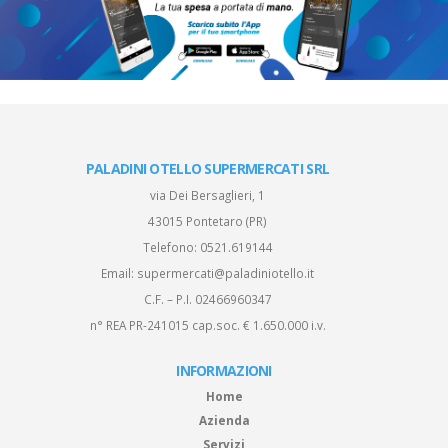
PALADINI OTELLO SUPERMERCATI SRL
via Dei Bersaglieri, 1
43015 Pontetaro (PR)
Telefono:
0521.619144
Email:
supermercati@paladiniotello.it
C.F. – P.I. 02466960347
n° REA PR-241015 cap.soc. € 1.650.000 i.v.
INFORMAZIONI
Home
Azienda
Servizi