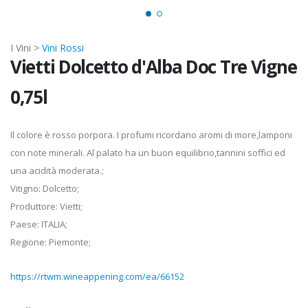
I Vini >
Vini Rossi
Vietti Dolcetto d'Alba Doc Tre Vigne
0,75l
Il colore è rosso porpora. I profumi ricordano aromi di more,lamponi
con note minerali. Al palato ha un buon equilibrio,tannini soffici ed
una acidità moderata.;
Vitigno: Dolcetto;
Produttore: Vietti;
Paese: ITALIA;
Regione: Piemonte;
https://rtwm.wineappening.com/ea/66152