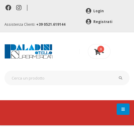
|
Login
Registrati
Assistenza Clienti:
+39 0521.619144
0
0 €