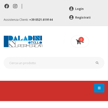
|
Login
Registrati
Assistenza Clienti:
+39 0521.619144
0
0 €