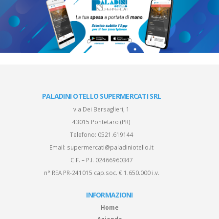
PALADINI OTELLO SUPERMERCATI SRL
via Dei Bersaglieri, 1
43015 Pontetaro (PR)
Telefono:
0521.619144
Email:
supermercati@paladiniotello.it
C.F. – P.I. 02466960347
n° REA PR-241015 cap.soc. € 1.650.000 i.v.
INFORMAZIONI
Home