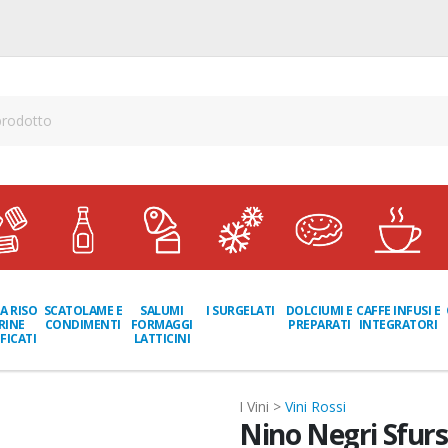
A RISO
SCATOLAME E
I SURGELATI
DOLCIUMI E
CAFFE INFUSI E
SALUMI
RINE
CONDIMENTI
PREPARATI
INTEGRATORI
FORMAGGI
FICATI
LATTICINI
I Vini >
Vini Rossi
Nino Negri Sfursa