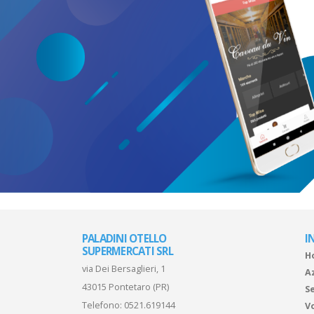
PALADINI OTELLO
I
SUPERMERCATI SRL
H
via Dei Bersaglieri, 1
A
43015 Pontetaro (PR)
Se
Telefono:
0521.619144
V