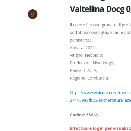
Valtellina Docg 0
Il colore è rosso granato. Il pro
sottobosco,vaniglia,cacao e note
persistenza.;
Annata: 2020;
Vitigno: Nebbiolo;
Produttore: Nino Negri;
Paese: ITALIA;
Regione: Lombardia;
https://www.vinicum.com/media/
241439a8fb2b/etichettatura_azie
Codice:
65646
Effettuare login per visualiz