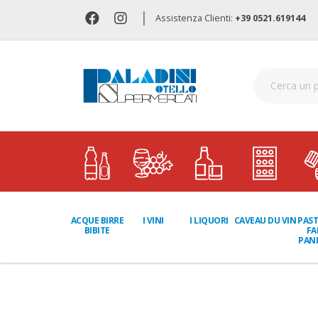
|
Assistenza Clienti:
+39 0521.619144
I LIQUORI
PAST
ACQUE BIRRE
I VINI
CAVEAU DU VIN
FA
BIBITE
PANI