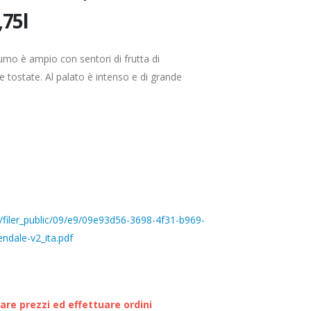
,75l
fumo è ampio con sentori di frutta di
 tostate. Al palato è intenso e di grande
filer_public/09/e9/09e93d56-3698-4f31-b969-
ndale-v2_ita.pdf
zare prezzi ed effettuare ordini