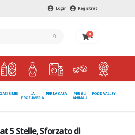
Login
Registrati
0
0 €
LA
PER GLI
OASI BIMBI
PER LA CASA
FOOD VALLEY
PROFUMERIA
ANIMALI
t 5 Stelle, Sforzato di