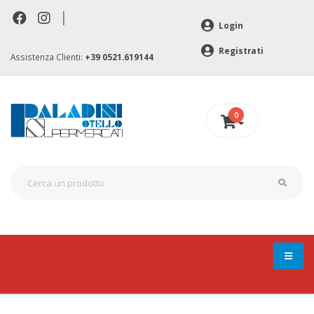
|
Login
Registrati
Assistenza Clienti:
+39 0521.619144
0
0 €