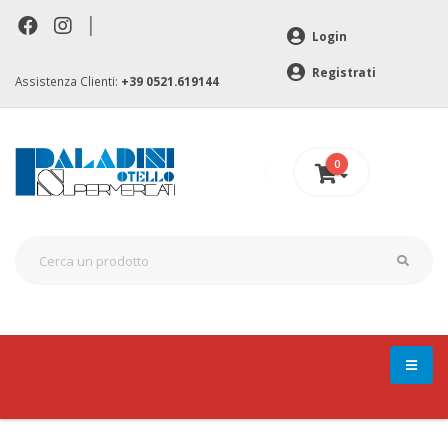
|
Login
Registrati
Assistenza Clienti:
+39 0521.619144
0
0 €