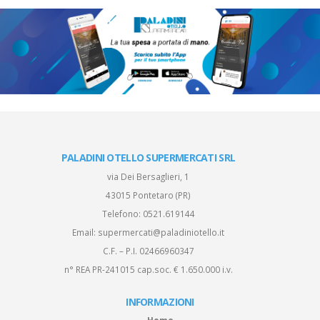
PALADINI OTELLO SUPERMERCATI SRL
via Dei Bersaglieri, 1
43015 Pontetaro (PR)
Telefono:
0521.619144
Email:
supermercati@paladiniotello.it
C.F. – P.I. 02466960347
n° REA PR-241015 cap.soc. € 1.650.000 i.v.
INFORMAZIONI