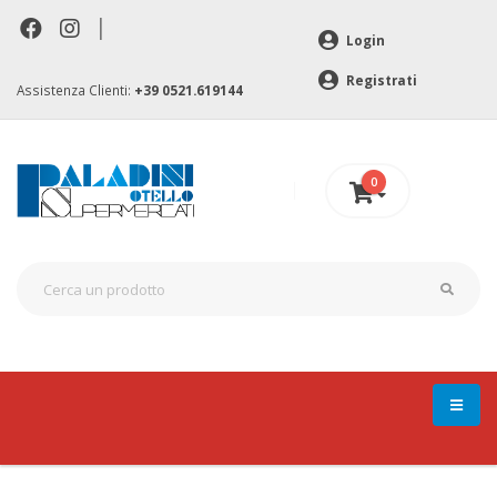
|
Login
Registrati
Assistenza Clienti:
+39 0521.619144
0
0 €