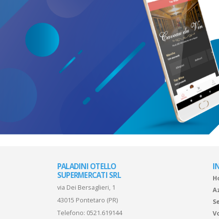
PALADINI OTELLO
I
SUPERMERCATI SRL
H
via Dei Bersaglieri, 1
A
43015 Pontetaro (PR)
Se
Telefono:
0521.619144
V