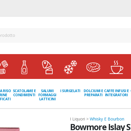
A RISO
SCATOLAME E
I SURGELATI
DOLCIUMI E
CAFFE INFUSI E
SALUMI
RINE
CONDIMENTI
PREPARATI
INTEGRATORI
FORMAGGI
FICATI
LATTICINI
I Liquori >
Whisky E Bourbon
Bowmore Islay S