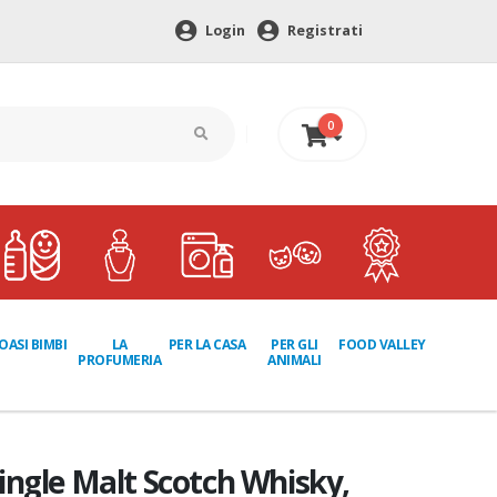
Login
Registrati
0
0 €
LA
PER GLI
OASI BIMBI
PER LA CASA
FOOD VALLEY
PROFUMERIA
ANIMALI
ingle Malt Scotch Whisky,