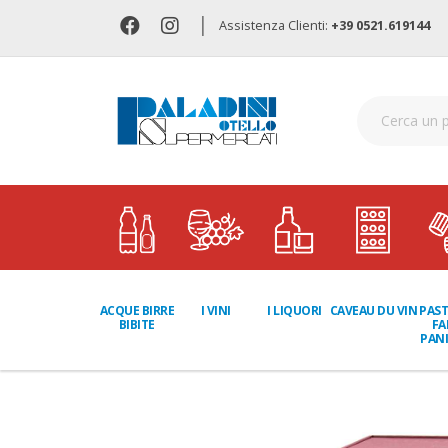
|
Assistenza Clienti:
+39 0521.619144
I LIQUORI
PAST
ACQUE BIRRE
I VINI
CAVEAU DU VIN
FA
BIBITE
PANI