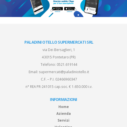
PALADINI OTELLO SUPERMERCATI SRL
via Dei Bersaglieri, 1
43015 Pontetaro (PR)
Telefono:
0521.619144
Email:
supermercati@paladiniotello.it
C.F. – P.I. 02466960347
n° REA PR-241015 cap.soc. € 1.650.000 i.v.
INFORMAZIONI
Home
Azienda
Servizi