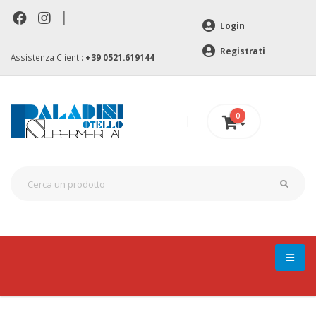
|
Login
Registrati
Assistenza Clienti:
+39 0521.619144
0
0 €