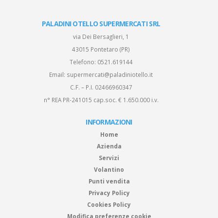
PALADINI OTELLO SUPERMERCATI SRL
via Dei Bersaglieri, 1
43015 Pontetaro (PR)
Telefono:
0521.619144
Email:
supermercati@paladiniotello.it
C.F. – P.I. 02466960347
n° REA PR-241015 cap.soc. € 1.650.000 i.v.
INFORMAZIONI
Home
Azienda
Servizi
Volantino
Punti vendita
Privacy Policy
Cookies Policy
Modifica preferenze cookie