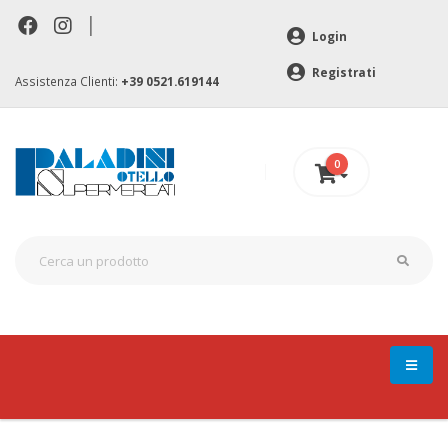
|
Login
Registrati
Assistenza Clienti:
+39 0521.619144
0
0 €