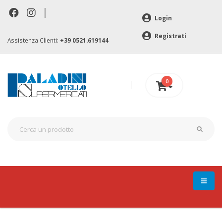
|
Login
Registrati
Assistenza Clienti:
+39 0521.619144
0
0 €