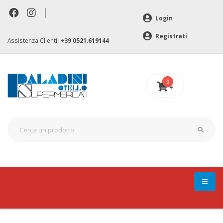
|
Login
Registrati
Assistenza Clienti:
+39 0521.619144
0
0 €