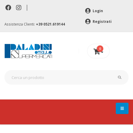
|
Login
Registrati
Assistenza Clienti:
+39 0521.619144
0
0 €