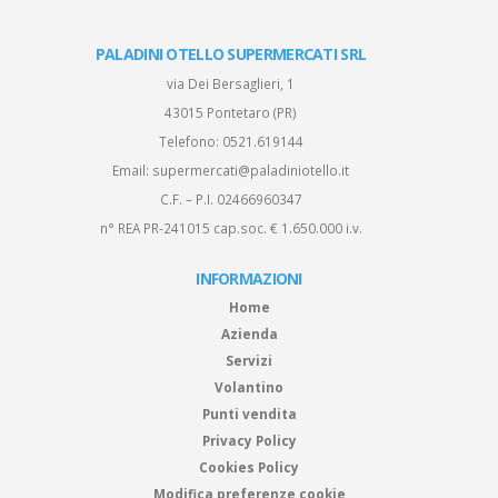
PALADINI OTELLO SUPERMERCATI SRL
via Dei Bersaglieri, 1
43015 Pontetaro (PR)
Telefono:
0521.619144
Email:
supermercati@paladiniotello.it
C.F. – P.I. 02466960347
n° REA PR-241015 cap.soc. € 1.650.000 i.v.
INFORMAZIONI
Home
Azienda
Servizi
Volantino
Punti vendita
Privacy Policy
Cookies Policy
Modifica preferenze cookie