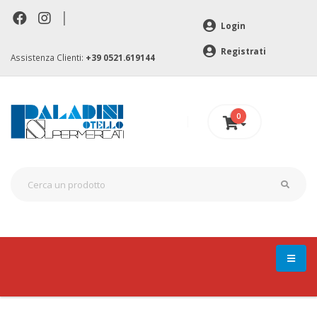
|
Login
Registrati
Assistenza Clienti:
+39 0521.619144
0
0 €