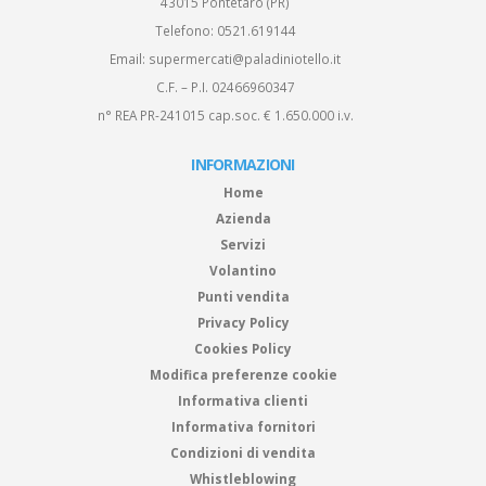
43015 Pontetaro (PR)
Telefono:
0521.619144
Email:
supermercati@paladiniotello.it
C.F. – P.I. 02466960347
n° REA PR-241015 cap.soc. € 1.650.000 i.v.
INFORMAZIONI
Home
Azienda
Servizi
Volantino
Punti vendita
Privacy Policy
Cookies Policy
Modifica preferenze cookie
Informativa clienti
Informativa fornitori
Condizioni di vendita
Whistleblowing