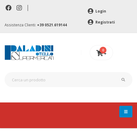
|
Login
Registrati
Assistenza Clienti:
+39 0521.619144
0
0 €