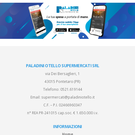
PALADINI OTELLO SUPERMERCATI SRL
via Dei Bersaglieri, 1
43015 Pontetaro (PR)
Telefono:
0521.619144
Email:
supermercati@paladiniotello.it
C.F. – P.I. 02466960347
n° REA PR-241015 cap.soc. € 1.650.000 i.v.
INFORMAZIONI
Home