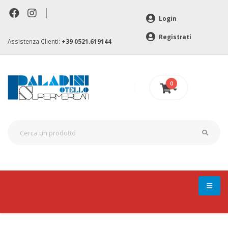
|
Login
Registrati
Assistenza Clienti:
+39 0521.619144
0
0 €