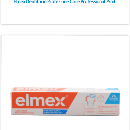
Elmex Dentifricio Protezione Carie Professional 75ml