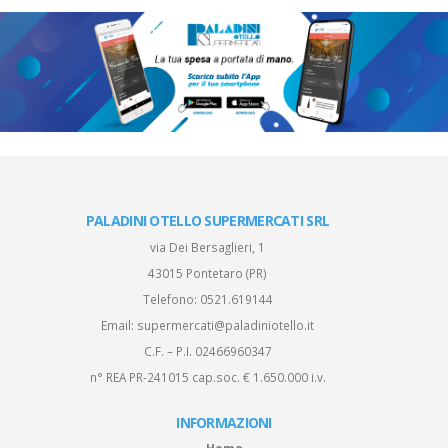
PALADINI OTELLO SUPERMERCATI SRL
via Dei Bersaglieri, 1
43015 Pontetaro (PR)
Telefono:
0521.619144
Email:
supermercati@paladiniotello.it
C.F. – P.I. 02466960347
n° REA PR-241015 cap.soc. € 1.650.000 i.v.
INFORMAZIONI