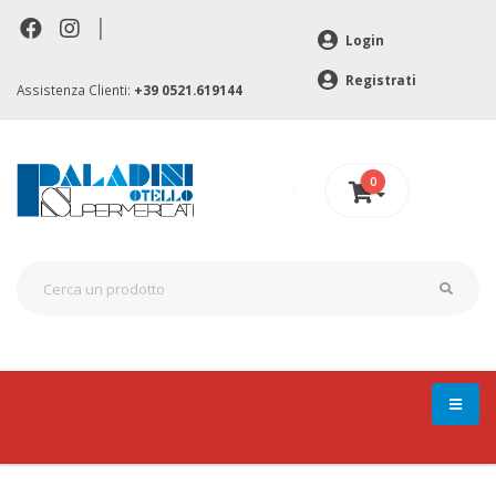
|
Login
Registrati
Assistenza Clienti:
+39 0521.619144
0
0 €