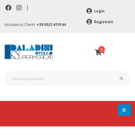
|
Login
Registrati
Assistenza Clienti:
+39 0521.619144
0
0 €