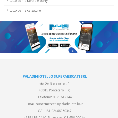
tutto per la tavola e party
tutto per le calzature
PALADINI OTELLO SUPERMERCATI SRL
via Dei Bersaglieri, 1
43015 Pontetaro (PR)
Telefono:
0521.619144
Email:
supermercati@paladiniotello.it
C.F. – P.I. 02466960347
n° REA PR-241015 cap.soc. € 1.650.000 i.v.