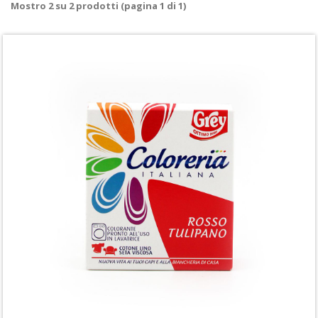
Mostro
2
su
2
prodotti (pagina 1 di 1)