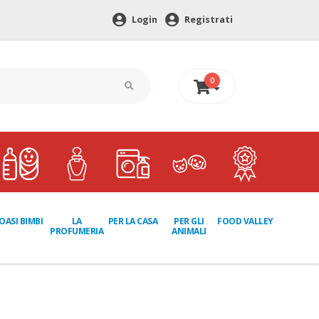
Login
Registrati
0
0 €
LA
PER GLI
OASI BIMBI
PER LA CASA
FOOD VALLEY
PROFUMERIA
ANIMALI