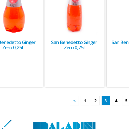
Benedetto Ginger
San Benedetto Ginger
San Ben
Zero 0,25l
Zero 0,75l
<
1
2
3
4
5