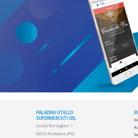
PALADINI OTELLO
I
SUPERMERCATI SRL
H
via Dei Bersaglieri, 1
A
43015 Pontetaro (PR)
Se