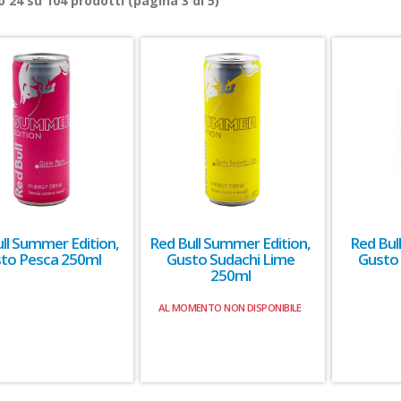
ro
24
su
104
prodotti (pagina 3 di 5)
ll Summer Edition,
Red Bull Summer Edition,
Red Bull
to Pesca 250ml
Gusto Sudachi Lime
Gusto
250ml
AL MOMENTO NON DISPONIBILE