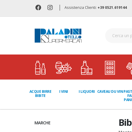
|
Assistenza Clienti:
+39 0521.619144
I LIQUORI
PAST
ACQUE BIRRE
I VINI
CAVEAU DU VIN
FA
BIBITE
PANI
Bib
MARCHE