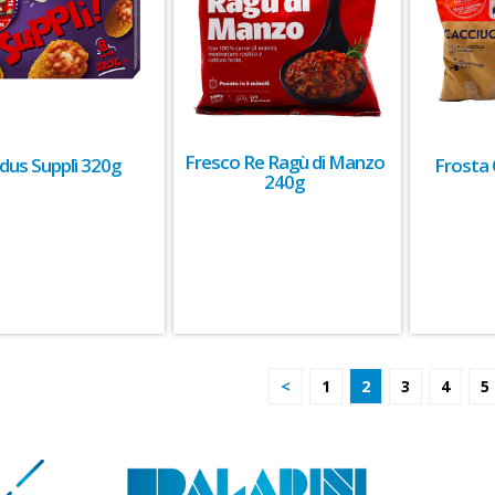
Fresco Re Ragù di Manzo
dus Supplì 320g
Frosta 
240g
<
1
2
3
4
5