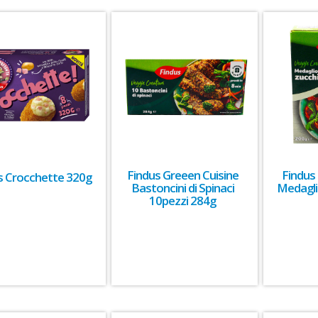
Findus Greeen Cuisine
Findus
s Crocchette 320g
Bastoncini di Spinaci
Medagli
10pezzi 284g