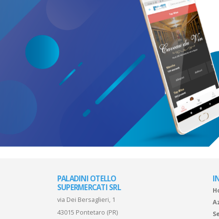
PALADINI OTELLO
I
SUPERMERCATI SRL
H
via Dei Bersaglieri, 1
A
43015 Pontetaro (PR)
Se