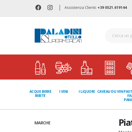
|
Assistenza Clienti:
+39 0521.619144
I LIQUORI
PAST
ACQUE BIRRE
I VINI
CAVEAU DU VIN
FA
BIBITE
PANI
Pia
MARCHE