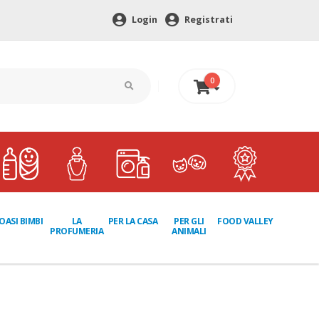
Login
Registrati
0
0 €
LA
PER GLI
OASI BIMBI
PER LA CASA
FOOD VALLEY
PROFUMERIA
ANIMALI