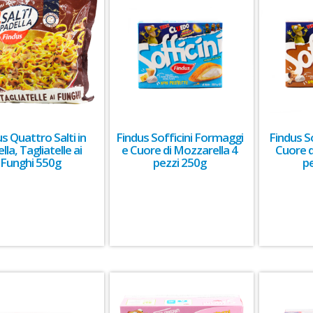
s Quattro Salti in
Findus Sofficini Formaggi
Findus So
lla, Tagliatelle ai
e Cuore di Mozzarella 4
Cuore d
Funghi 550g
pezzi 250g
p