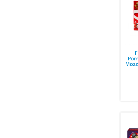
F
Pomo
Mozza