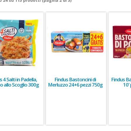
ro
24
su
115
prodotti (pagina 2 di 5)
 4 Salti in Padella,
Findus Bastoncini di
Findus Ba
o allo Scoglio 300g
Merluzzo 24+6 pezzi 750g
10'