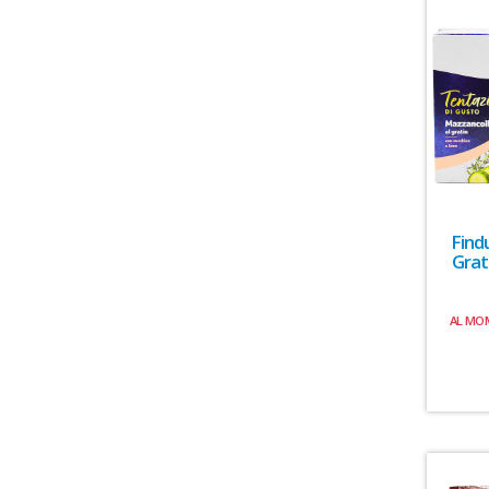
Find
Grat
AL MO