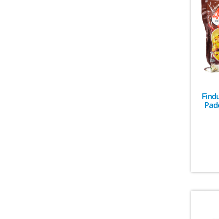
Findu
Pade