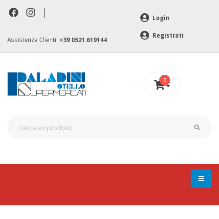
|
Login
Registrati
Assistenza Clienti:
+39 0521.619144
0
0 €