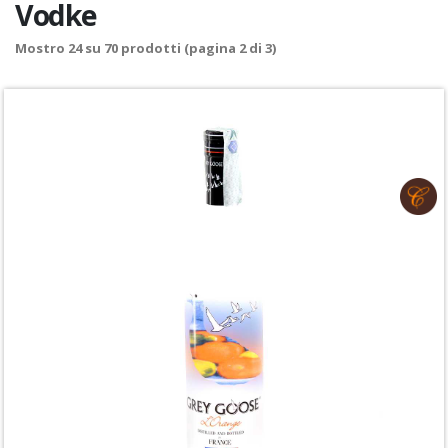
Vodke
Mostro
24
su
70
prodotti (pagina 2 di 3)