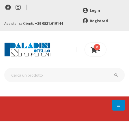
|
Login
Registrati
Assistenza Clienti:
+39 0521.619144
0
0 €