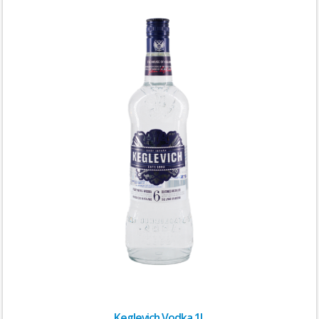
Keglevich Vodka 1l