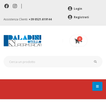
|
Login
Registrati
Assistenza Clienti:
+39 0521.619144
0
0 €