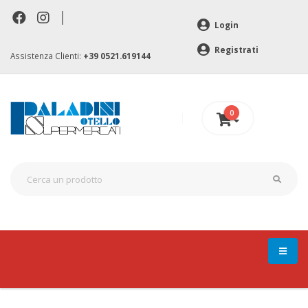
|
Login
Registrati
Assistenza Clienti:
+39 0521.619144
0
0 €